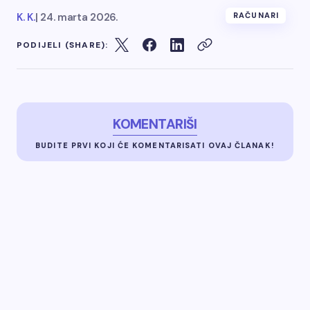
K. K.
|
24. marta 2026.
RAČUNARI
PODIJELI (SHARE):
KOMENTARIŠI
BUDITE PRVI KOJI ĆE KOMENTARISATI OVAJ ČLANAK!
Vaša email adresa neće biti objavljivana.
Neophodna
polja su označena sa
*