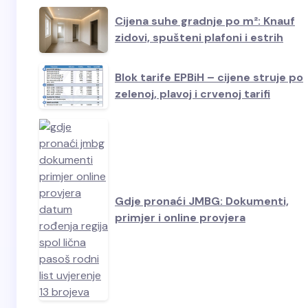
Cijena suhe gradnje po m²: Knauf
zidovi, spušteni plafoni i estrih
Blok tarife EPBiH – cijene struje po
zelenoj, plavoj i crvenoj tarifi
Gdje pronaći JMBG: Dokumenti,
primjer i online provjera