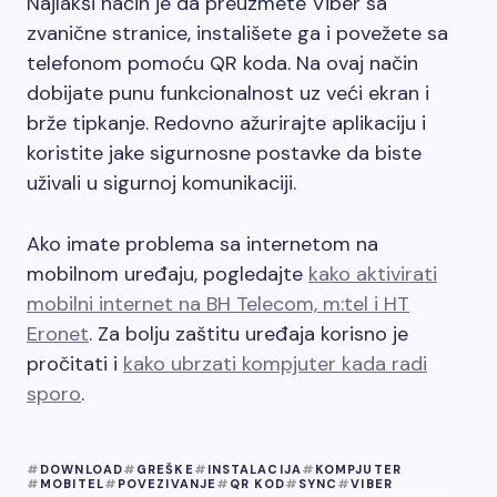
Najlakši način je da preuzmete Viber sa
zvanične stranice, instališete ga i povežete sa
telefonom pomoću QR koda. Na ovaj način
dobijate punu funkcionalnost uz veći ekran i
brže tipkanje. Redovno ažurirajte aplikaciju i
koristite jake sigurnosne postavke da biste
uživali u sigurnoj komunikaciji.
Ako imate problema sa internetom na
mobilnom uređaju, pogledajte
kako aktivirati
mobilni internet na BH Telecom, m:tel i HT
Eronet
. Za bolju zaštitu uređaja korisno je
pročitati i
kako ubrzati kompjuter kada radi
sporo
.
DOWNLOAD
GREŠKE
INSTALACIJA
KOMPJUTER
MOBITEL
POVEZIVANJE
QR KOD
SYNC
VIBER