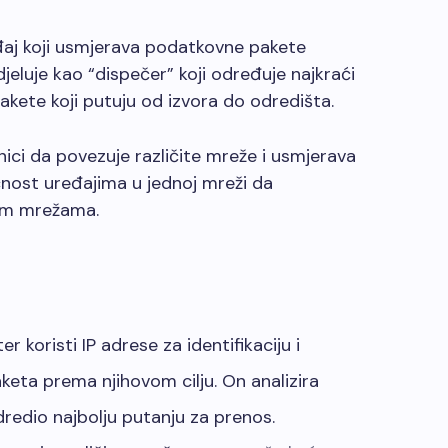
eđaj koji usmjerava podatkovne pakete
eluje kao “dispečer” koji određuje najkraći
pakete koji putuju od izvora do odredišta.
nici da povezuje različite mreže i usmjerava
nost uređajima u jednoj mreži da
gim mrežama.
ter koristi IP adrese za identifikaciju i
eta prema njihovom cilju. On analizira
dredio najbolju putanju za prenos.