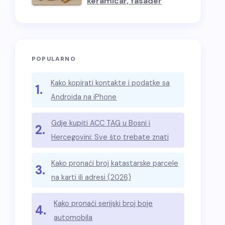
keramičar, fasader
POPULARNO
Kako kopirati kontakte i podatke sa
1.
Androida na iPhone
Gdje kupiti ACC TAG u Bosni i
2.
Hercegovini: Sve što trebate znati
Kako pronaći broj katastarske parcele
3.
na karti ili adresi (2026)
Kako pronaći serijski broj boje
4.
automobila