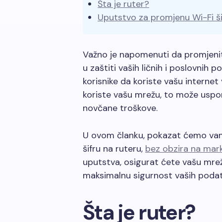
Šta je ruter?
Uputstvo za promjenu Wi-Fi ši
Važno je napomenuti da promjenit
u zaštiti vaših ličnih i poslovnih 
korisnike da koriste vašu internet
koriste vašu mrežu, to može uspori
novčane troškove.
U ovom članku, pokazat ćemo vam 
šifru na ruteru,
bez obzira na mark
uputstva, osigurat ćete vašu mrežu
maksimalnu sigurnost vaših podat
Šta je ruter?