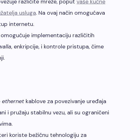
ovezuje različite mreže, poput
vaše kućne
žatelja usluga
. Na ovaj način omogućava
up internetu.
r omogućuje implementaciju različitih
walla
, enkripcije, i kontrole pristupa, čime
i.
e
ethernet
kablove za povezivanje uređaja
i i pružaju stabilnu vezu, ali su ograničeni
vima.
uteri koriste bežičnu tehnologiju za