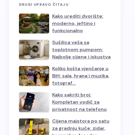
DRUGI UPRAVO ČITAJU
Kako urediti dvorište:
moderno, jeftino i
funkcionalno
Sušilica veša sa
toplotnom pumpom:
Najbolje cijene i iskustva
Koliko košta vjenčanje u
BiH: sala, hrana i muzika,
fotograf…
Kako sakriti broj:
Kompletan vodič za
privatnost na telefonu
Cijena majstora po satu
za gradnju kuće: zidar,