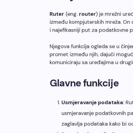
Ruter
(eng.
router
) je mrežni ur
između kompjuterskih mreža. On dj
i najefikasniji put za podatkovne 
Njegova funkcija ogleda se u činje
promet između njih, dajući moguć
komuniciraju sa uređajima u dru
Glavne funkcije
Usmjeravanje podataka
: Ru
usmjeravanje podatkovnih pak
zaglavlja podataka kako bi o