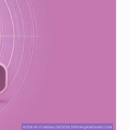
RUTER WI-FI UREĐAJ ZAŠTIĆEN ŠIFROM @KAKOKAKO.COM