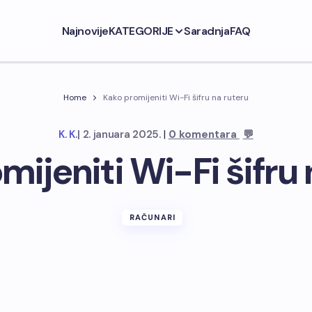
Najnovije
KATEGORIJE
Saradnja
FAQ
Home
Kako promijeniti Wi-Fi šifru na ruteru
|
K. K.
|
2. januara 2025.
0 komentara
💬
mijeniti Wi-Fi šifru 
RAČUNARI