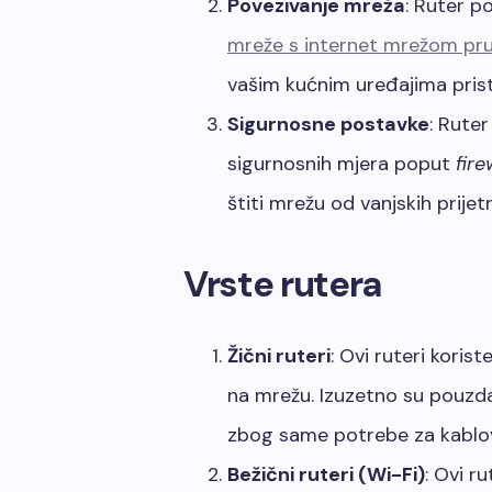
Povezivanje mreža
: Ruter p
mreže s internet mrežom pru
vašim kućnim uređajima prist
Sigurnosne postavke
: Rute
sigurnosnih mjera poput
fire
štiti mrežu od vanjskih prijetnj
Vrste rutera
Žični ruteri
: Ovi ruteri korist
na mrežu. Izuzetno su pouzdan
zbog same potrebe za kablo
Bežični ruteri (Wi-Fi)
: Ovi r