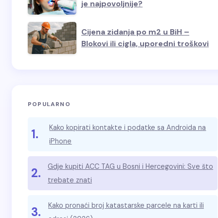
je najpovoljnije?
Cijena zidanja po m2 u BiH –
Blokovi ili cigla, uporedni troškovi
POPULARNO
Kako kopirati kontakte i podatke sa Androida na
1.
iPhone
Gdje kupiti ACC TAG u Bosni i Hercegovini: Sve što
2.
trebate znati
Kako pronaći broj katastarske parcele na karti ili
3.