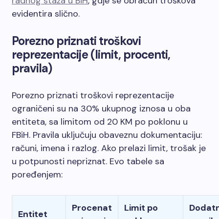
radnog staža u BiH
, gdje se obračun troškova
evidentira slično.
Porezno priznati troškovi
reprezentacije (limit, procenti,
pravila)
Porezno priznati troškovi reprezentacije
ograničeni su na 30% ukupnog iznosa u oba
entiteta, sa limitom od 20 KM po poklonu u
FBiH. Pravila uključuju obaveznu dokumentaciju:
računi, imena i razlog. Ako prelazi limit, trošak je
u potpunosti nepriznat. Evo tabele sa
poređenjem:
Procenat
Limit po
Dodat
Entitet