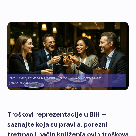
POSLOVNA VEČERA U OKVIRU TROŠKOVA REPREZENTACIJE
@KAKOKAKO.COM
Troškovi reprezentacije u BiH –
saznajte koja su pravila, porezni
tretman i način knjiženja ovih troškova