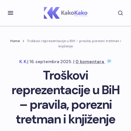
Home
Troškovi reprezentacije u BiH – pravila, porezni tretman i
knjiženje
|
K. K.
|
16. septembra 2025.
0 komentara
Troškovi
reprezentacije u BiH
– pravila, porezni
tretman i knjiženje