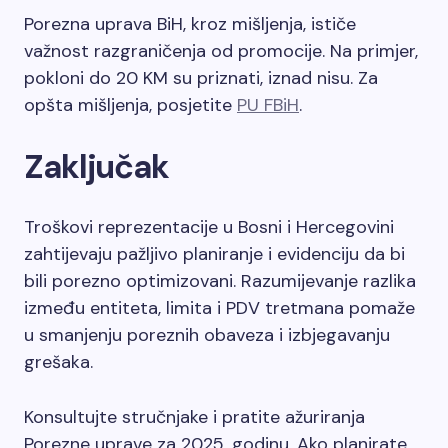
Porezna uprava BiH, kroz mišljenja, ističe
važnost razgraničenja od promocije. Na primjer,
pokloni do 20 KM su priznati, iznad nisu. Za
opšta mišljenja, posjetite
PU FBiH
.
Zaključak
Troškovi reprezentacije u Bosni i Hercegovini
zahtijevaju pažljivo planiranje i evidenciju da bi
bili porezno optimizovani. Razumijevanje razlika
između entiteta, limita i PDV tretmana pomaže
u smanjenju poreznih obaveza i izbjegavanju
grešaka.
Konsultujte stručnjake i pratite ažuriranja
Porezne uprave za 2025. godinu. Ako planirate