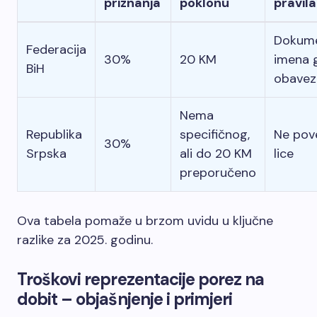
priznanja
poklonu
pravila
Dokume
Federacija
30%
20 KM
imena g
BiH
obavez
Nema
Republika
specifičnog,
Ne pov
30%
Srpska
ali do 20 KM
lice
preporučeno
Ova tabela pomaže u brzom uvidu u ključne
razlike za 2025. godinu.
Troškovi reprezentacije porez na
dobit – objašnjenje i primjeri