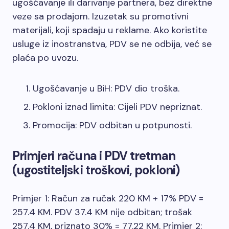
ugošćavanje ili darivanje partnera, bez direktne
veze sa prodajom. Izuzetak su promotivni
materijali, koji spadaju u reklame. Ako koristite
usluge iz inostranstva, PDV se ne odbija, već se
plaća po uvozu.
Ugošćavanje u BiH: PDV dio troška.
Pokloni iznad limita: Cijeli PDV nepriznat.
Promocija: PDV odbitan u potpunosti.
Primjeri računa i PDV tretman
(ugostiteljski troškovi, pokloni)
Primjer 1: Račun za ručak 220 KM + 17% PDV =
257.4 KM. PDV 37.4 KM nije odbitan; trošak
257.4 KM, priznato 30% = 77.22 KM. Primjer 2: