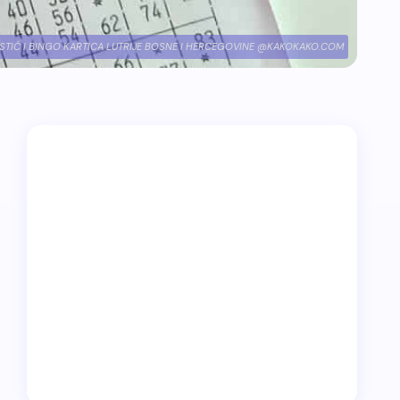
ISTIĆ I BINGO KARTICA LUTRIJE BOSNE I HERCEGOVINE @KAKOKAKO.COM