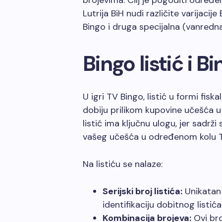
brojevima. Cilj je pogoditi određen
Lutrija BiH nudi različite varijacije
Bingo i druga specijalna (vanredna
Bingo listić i B
U igri TV Bingo, listić u formi fis
dobiju prilikom kupovine učešća u 
listić ima ključnu ulogu, jer sadrži
vašeg učešća u određenom kolu T
Na listiću se nalaze:
Serijski broj listića:
Unikatan b
identifikaciju dobitnog listića
Kombinacija brojeva:
Ovi bro