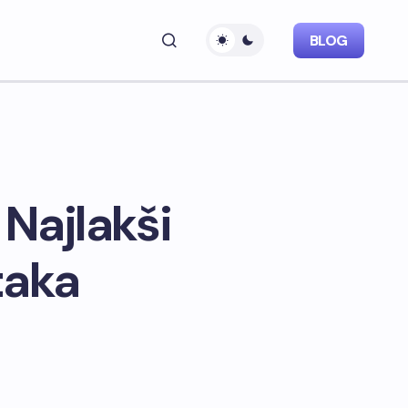
BLOG
 Najlakši
taka