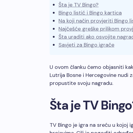
Šta je TV Bingo?
Bingo listić i Bingo kartica
Na koji način provjeriti Bingo li
Najčešće greške prilikom provj
Šta uraditi ako osvojite nagra
Savjeti za Bingo igrače
U ovom članku ćemo objasniti kako 
Lutrija Bosne i Hercegovine nudi z
propustite svoju nagradu.
Šta je TV Bingo
TV Bingo je igra na sreću u kojoj 