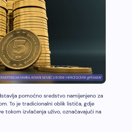
ONVERTIBILNA MARKA, KOVANI NOVAC U BOSNI I HERCEGOVINI @PIXABAY
edstavlja pomoćno sredstvo namijenjeno za
. To je tradicionalni oblik listića, gdje
ve tokom izvlačenja uživo, označavajući na