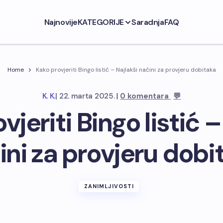
Najnovije
KATEGORIJE
Saradnja
FAQ
Home
Kako provjeriti Bingo listić – Najlakši načini za provjeru dobitaka
|
K. K.
|
22. marta 2025.
0 komentara
💬
vjeriti Bingo listić –
ini za provjeru dobi
ZANIMLJIVOSTI