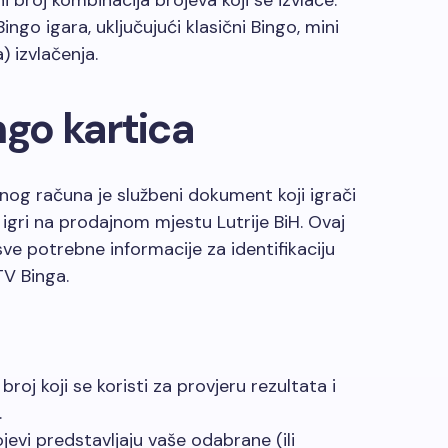
i broj kombinacija brojeva koji se izvlače.
 Bingo igara, uključujući klasični Bingo, mini
) izvlačenja.
ingo kartica
kalnog računa je službeni dokument koji igrači
igri na prodajnom mjestu Lutrije BiH. Ovaj
 sve potrebne informacije za identifikaciju
V Binga.
roj koji se koristi za provjeru rezultata i
.
jevi predstavljaju vaše odabrane (ili