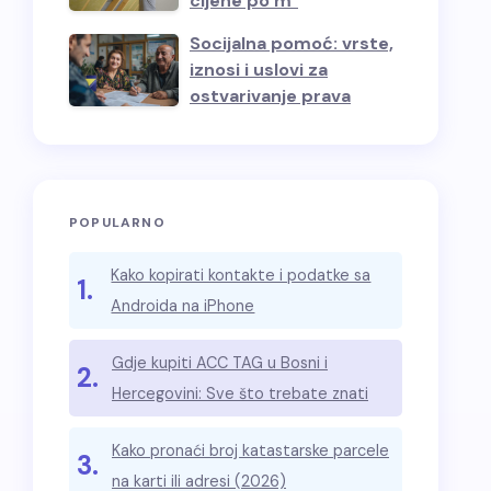
cijene po m²
Socijalna pomoć: vrste,
iznosi i uslovi za
ostvarivanje prava
POPULARNO
Kako kopirati kontakte i podatke sa
1.
Androida na iPhone
Gdje kupiti ACC TAG u Bosni i
2.
Hercegovini: Sve što trebate znati
Kako pronaći broj katastarske parcele
3.
na karti ili adresi (2026)