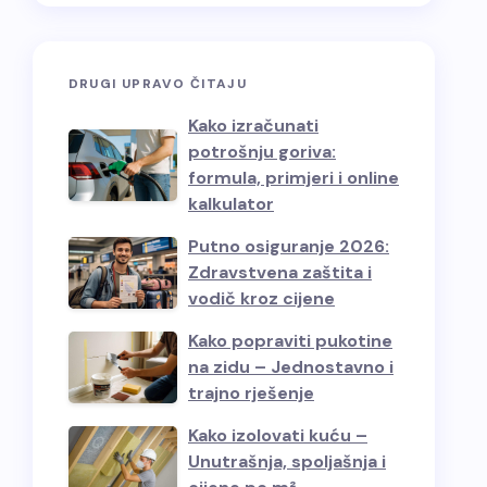
DRUGI UPRAVO ČITAJU
Kako izračunati
potrošnju goriva:
formula, primjeri i online
kalkulator
Putno osiguranje 2026:
Zdravstvena zaštita i
vodič kroz cijene
Kako popraviti pukotine
na zidu – Jednostavno i
trajno rješenje
Kako izolovati kuću –
Unutrašnja, spoljašnja i