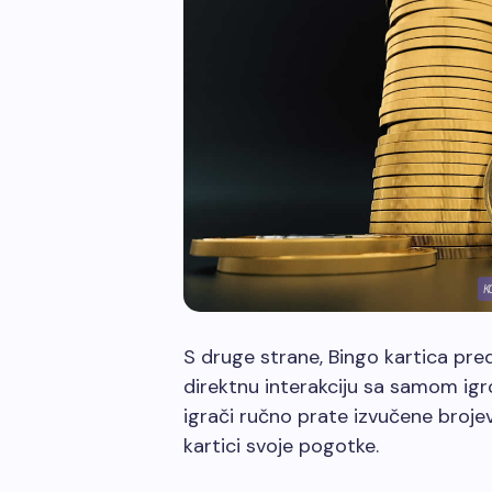
K
S druge strane, Bingo kartica pr
direktnu interakciju sa samom igrom
igrači ručno prate izvučene broje
kartici svoje pogotke.