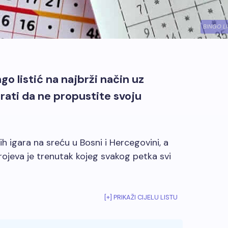
BINGO L
go listić na najbrži način uz
urati da ne propustite svoju
ih igara na sreću u Bosni i Hercegovini, a
brojeva je trenutak kojeg svakog petka svi
[+] PRIKAŽI CIJELU LISTU