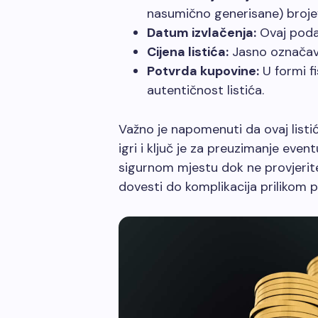
nasumično generisane) brojeve
Datum izvlačenja:
Ovaj podat
Cijena listića:
Jasno označava
Potvrda kupovine:
U formi f
autentičnost listića.
Važno je napomenuti da ovaj listi
igri i ključ je za preuzimanje eve
sigurnom mjestu dok ne provjerite 
dovesti do komplikacija prilikom 