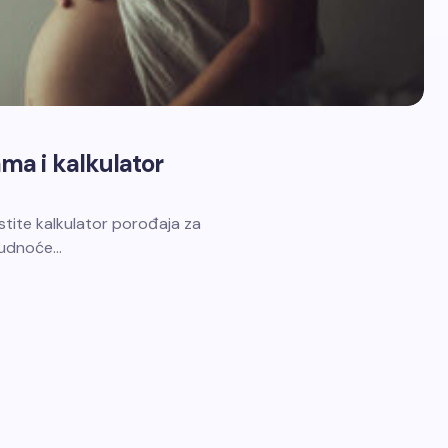
ma i kalkulator
tite kalkulator porođaja za
trudnoće…