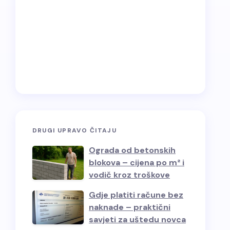
DRUGI UPRAVO ČITAJU
Ograda od betonskih
blokova – cijena po m² i
vodič kroz troškove
Gdje platiti račune bez
naknade – praktični
savjeti za uštedu novca