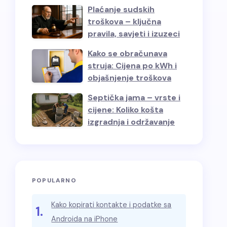
Plaćanje sudskih
troškova – ključna
pravila, savjeti i izuzeci
Kako se obračunava
struja: Cijena po kWh i
objašnjenje troškova
Septička jama – vrste i
cijene: Koliko košta
izgradnja i održavanje
POPULARNO
Kako kopirati kontakte i podatke sa
1.
Androida na iPhone