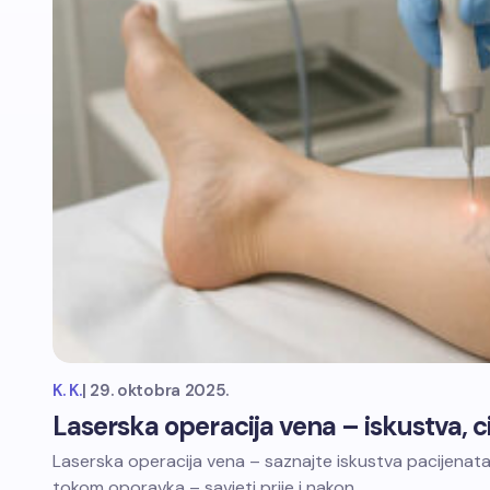
K. K.
|
29. oktobra 2025.
Laserska operacija vena – iskustva, c
Laserska operacija vena – saznajte iskustva pacijenata,
tokom oporavka – savjeti prije i nakon…