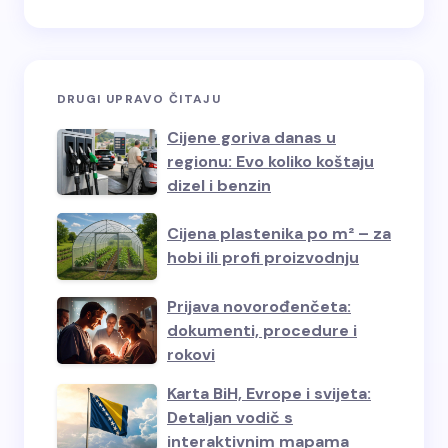
DRUGI UPRAVO ČITAJU
Cijene goriva danas u
regionu: Evo koliko koštaju
dizel i benzin
Cijena plastenika po m² – za
hobi ili profi proizvodnju
Prijava novorođenčeta:
dokumenti, procedure i
rokovi
Karta BiH, Evrope i svijeta:
Detaljan vodič s
interaktivnim mapama