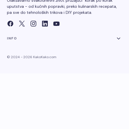
Olakšavamo svakodnevni život pružajući "korak po korak"
uputstva - od kućnih popravki, preko kulinarskih recepata,
pa sve do tehnoloških trikova i DIY projekata.
INFO
© 2024 - 2026 KakoKako.com