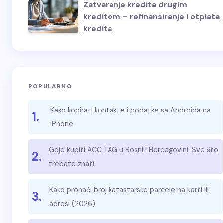
Zatvaranje kredita drugim
kreditom – refinansiranje i otplata
kredita
POPULARNO
Kako kopirati kontakte i podatke sa Androida na
1.
iPhone
Gdje kupiti ACC TAG u Bosni i Hercegovini: Sve što
2.
trebate znati
Kako pronaći broj katastarske parcele na karti ili
3.
adresi (2026)