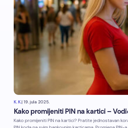
K. K.
|
19. jula 2025.
Kako promijeniti PIN na kartici – Vod
Kako promijeniti PIN na kartici? Pratite jednostavan k
PIN koda na svim bankovnim karticama. Promjena PIN-a