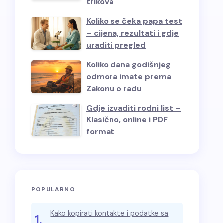
trikova
Koliko se čeka papa test
– cijena, rezultati i gdje
uraditi pregled
Koliko dana godišnjeg
odmora imate prema
Zakonu o radu
Gdje izvaditi rodni list –
Klasično, online i PDF
format
POPULARNO
Kako kopirati kontakte i podatke sa
1.