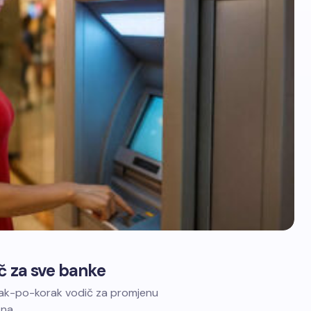
ič za sve banke
orak-po-korak vodič za promjenu
 na…