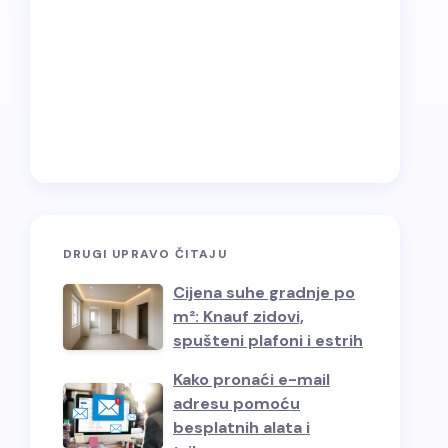
DRUGI UPRAVO ČITAJU
Cijena suhe gradnje po
m²: Knauf zidovi,
spušteni plafoni i estrih
Kako pronaći e-mail
adresu pomoću
besplatnih alata i