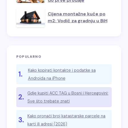
do prve prodaje
Cijena montažne kuće po
m2: Vodič za gradnju u BiH
POPULARNO
Kako kopirati kontakte i podatke sa
1.
Androida na iPhone
Gdje kupiti ACC TAG u Bosni i Hercegovini:
2.
Sve što trebate znati
Kako pronaći broj katastarske parcele na
3.
karti ili adresi (2026)