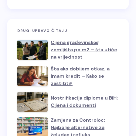
DRUGI UPRAVO ČITAJU
Cijena građevinskog
zemljišta po m2 – šta utiče
na vrijednost
Šta ako dobijem otkaz, a
imam kredit – Kako se
zaštititi?
Nostrifikacija diplome u BiH:
Cijena i dokumenti
Zamjena za Controloc:
Najbolje alternative za
želudac i refluks