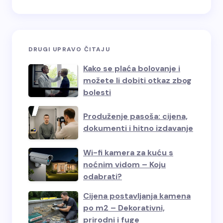
DRUGI UPRAVO ČITAJU
Kako se plaća bolovanje i
možete li dobiti otkaz zbog
bolesti
Produženje pasoša: cijena,
dokumenti i hitno izdavanje
Wi-fi kamera za kuću s
noćnim vidom – Koju
odabrati?
Cijena postavljanja kamena
po m2 – Dekorativni,
prirodni i fuge