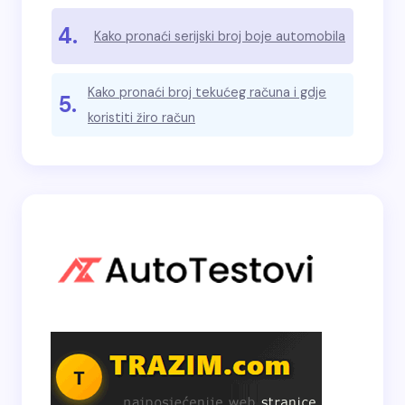
4.
Kako pronaći serijski broj boje automobila
Kako pronaći broj tekućeg računa i gdje
5.
koristiti žiro račun